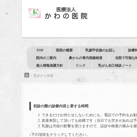
TOP
医院の概要
乳腺甲状腺のお話し
診療
院内のご案内
鼻からの胃内視鏡検査
当院で可能な
個人情報保護方針
リンク
乳がん自己検診ノート
>
受診から検査
初診の際の診療内容と要する時間
できるだけお待たせしないためにも、電話での予約をお勧
直接来院して頂いても結構です（当日でも空きがあれば予
乳腺は月経の影響を受けますので、誤診や検査の痛みを避
↓下の項目をクリックしてください。