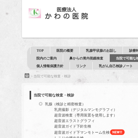
TOP
医院の概要
乳腺甲状腺のお話し
診療
院内のご案内
鼻からの胃内視鏡検査
当院で可能な
個人情報保護方針
リンク
乳がん自己検診ノート
>
当院で可能な検査・検診
当院で可能な検査・検診
乳腺（検診と精密検査）
乳房撮影（デジタルマンモグラフィ）
超音波検査（専用装置を使用します）
超音波エラストグラフィ
超音波ガイド下針生検
超音波ガイド下マンモトーム生検