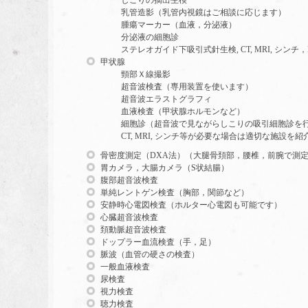
しこりの摘出生検
乳管造影（乳管内視鏡はご相談に応じます）
腫瘍マーカー（血液，分泌液）
分泌液の細胞診
ステレオガイド下吸引式針生検, CT, MRI, シ
甲状腺
頸部Ｘ線撮影
超音波検査（専用装置を使います）
超音波エラストグラフィ
血液検査（甲状腺ホルモンなど）
細胞診（超音波で見ながらしこりの吸引細胞診を
CT, MRI, シンチ等が必要な場合は適切な施設を
骨密度測定（DXA法）（大腿骨頚部，腰椎，前腕で測
胃カメラ，大腸カメラ（S状結腸）
腹部超音波検査
単純レントゲン検査（胸部，関節など）
安静時心電図検査（ホルター心電図も可能です）
心臓超音波検査
頚動脈超音波検査
ドップラー血流検査（手，足）
脈波（血管の硬さの検査）
一般血液検査
尿検査
視力検査
聴力検査